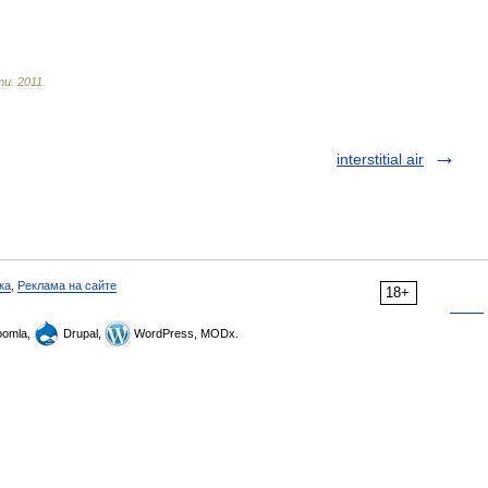
ти
.
2011
.
interstitial air
ка
,
Реклама на сайте
18+
omla,
Drupal,
WordPress, MODx.