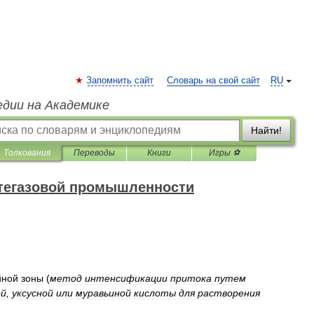
Запомнить сайт
Словарь на свой сайт
RU
едии на Академике
Найти!
Толкования
Переводы
Книги
Игры ⚽
фтегазовой промышленности
йной
зоны
(
метод
интенсификации
притока
путем
ой
,
уксусной
или
муравьиной
кислоты
для
растворения