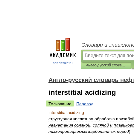
Словари и энциклоп
academic.ru
Англо-русский словарь нефтегазовой промышленности
Англо-русский словарь не
interstitial acidizing
Толкование
Перевод
interstitial
acidizing
структурная
кислотная
обработка
призабо
нагнетания
соляной
,
соляной
и
плавиков
низкопроницаемых
карбонатных
пород
)