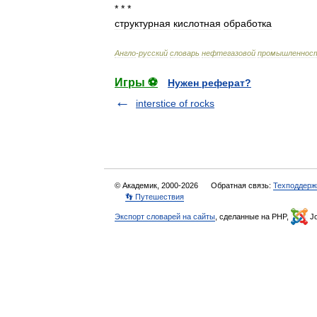
* * *
структурная
кислотная
обработка
Англо
-
русский
словарь
нефтегазовой
промышленнос
Игры ⚽
Нужен реферат?
interstice of rocks
© Академик, 2000-2026
Обратная связь:
Техподдерж
👣 Путешествия
Экспорт словарей на сайты
, сделанные на PHP,
Jo